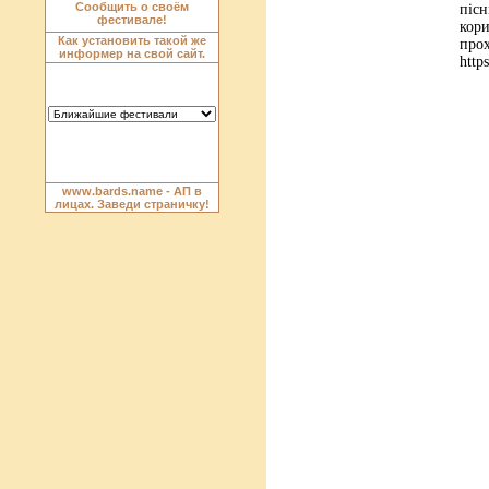
пі
кор
п
http